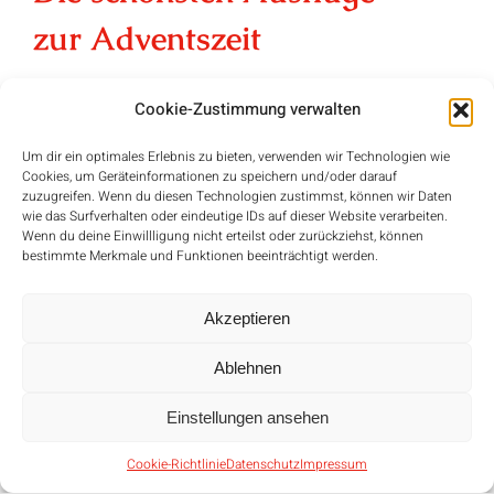
zur Adventszeit
In dieser Ausgabe: unsere Tipps für die ganz
Cookie-Zustimmung verwalten
besonderen Wochen rund um Weihnachten
Um dir ein optimales Erlebnis zu bieten, verwenden wir Technologien wie
Cookies, um Geräteinformationen zu speichern und/oder darauf
Blick ins Heft
zuzugreifen. Wenn du diesen Technologien zustimmst, können wir Daten
wie das Surfverhalten oder eindeutige IDs auf dieser Website verarbeiten.
Wenn du deine Einwillligung nicht erteilst oder zurückziehst, können
bestimmte Merkmale und Funktionen beeinträchtigt werden.
Akzeptieren
Ablehnen
Einstellungen ansehen
Cookie-Richtlinie
Datenschutz
Impressum